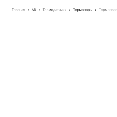
Главная
AR
Термодатчики
Термопары
Термопара