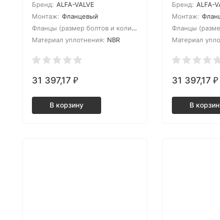
Бренд:
ALFA-VALVE
Бренд:
ALFA-V
Монтаж:
Фланцевый
Монтаж:
Флан
Фланцы (размер болтов и количество):
М16*4
Материал уплотнения:
NBR
Материал упло
31 397,17
31 397,17
₽
₽
В корзину
В корзин