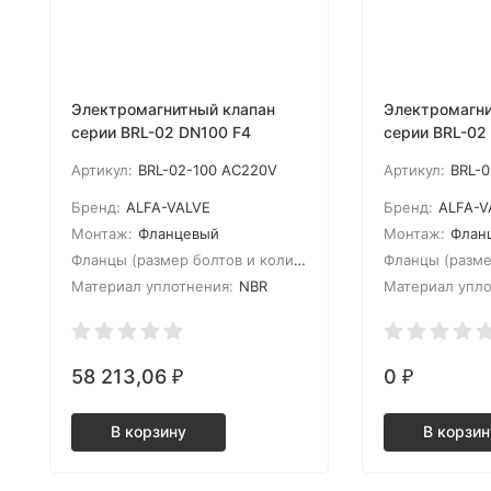
Электромагнитный клапан
Электромагни
серии BRL-02 DN100 F4
серии BRL-02
Артикул:
BRL-02-100 AC220V
Артикул:
BRL-
Бренд:
ALFA-VALVE
Бренд:
ALFA-V
Монтаж:
Фланцевый
Монтаж:
Флан
Фланцы (размер болтов и количество):
М16*8
Материал уплотнения:
NBR
Материал упло
58 213,06
0
₽
₽
В корзину
В корзин