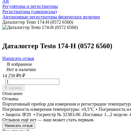
AR
Регуляторы и регистраторы
Регистраторы (самописцы)
Автономные регистраторы физических величин
Даталоггер Testo 174-H (0572 6560)
Даталоггер Testo 174-H (0572 6560)
Написать отзыв
В избранное
Нет в наличии
14 250
₽
0
₽
В корзину
Описание
Отзывы
Портативный прибор для измерения и регистрации температуры
Погрешность измерения температуры: ±0,5°С • Погрешность и
• Защита: IP20 • Госреестр № 32383-06 -Поставка: 1...2 недели 
Отзывов ещё нет — ваш может стать первым.
Написать отзыв