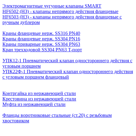
Электромагнитные чугунные клапаны SMART
HF6502 (НЗ) - клапаны непрямого действия фланцевые
HF6503 (Н3) - клапаны непрямого действия фланцевые с
ручным дублером
Краны фланцевые нерж. SS316 PN40
Краны фланцевые нерж. SS304 PN16
Краны приварные нерж. SS304 PN63
Кран трехходовой SS304 PN63 T-порт
УПК12-1 Пневматический клапан одностороннего действия с
угловым поршнем
УПК22Ф-1 Пневматический клапан одностороннего действия
с угловым поршнем фланцевый
Контргайка из нержавеющей стали
Крестовина из нержавеющей стали
Муфта из нержавеющей стали
Фланцы воротниковые стальные (ст.20) с резьбовым
хвостовиком