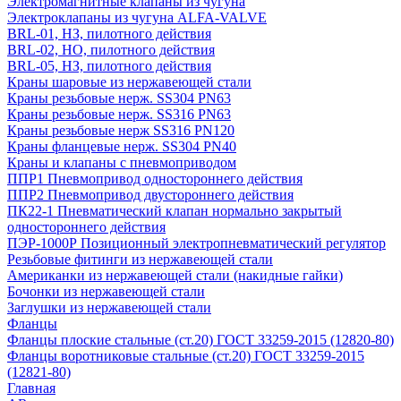
Электромагнитные клапаны из чугуна
Электроклапаны из чугуна ALFA-VALVE
BRL-01, НЗ, пилотного действия
BRL-02, НО, пилотного действия
BRL-05, НЗ, пилотного действия
Краны шаровые из нержавеющей стали
Краны резьбовые нерж. SS304 PN63
Краны резьбовые нерж. SS316 PN63
Краны резьбовые нерж SS316 PN120
Краны фланцевые нерж. SS304 PN40
Краны и клапаны с пневмоприводом
ППР1 Пневмопривод одностороннего действия
ППР2 Пневмопривод двустороннего действия
ПК22-1 Пневматический клапан нормально закрытый
одностороннего действия
ПЭР-1000Р Позиционный электропневматический регулятор
Резьбовые фитинги из нержавеющей стали
Американки из нержавеющей стали (накидные гайки)
Бочонки из нержавеющей стали
Заглушки из нержавеющей стали
Фланцы
Фланцы плоские стальные (ст.20) ГОСТ 33259-2015 (12820-80)
Фланцы воротниковые стальные (ст.20) ГОСТ 33259-2015
(12821-80)
Главная