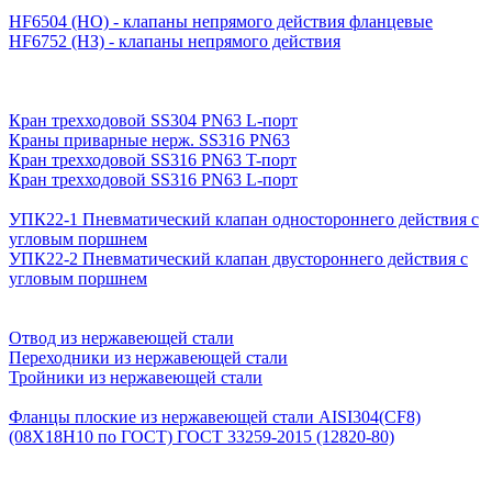
HF6504 (НО) - клапаны непрямого действия фланцевые
HF6752 (НЗ) - клапаны непрямого действия
Кран трехходовой SS304 PN63 L-порт
Краны приварные нерж. SS316 PN63
Кран трехходовой SS316 PN63 T-порт
Кран трехходовой SS316 PN63 L-порт
УПК22-1 Пневматический клапан одностороннего действия с
угловым поршнем
УПК22-2 Пневматический клапан двустороннего действия с
угловым поршнем
Отвод из нержавеющей стали
Переходники из нержавеющей стали
Тройники из нержавеющей стали
Фланцы плоские из нержавеющей стали AISI304(CF8)
(08Х18Н10 по ГОСТ) ГОСТ 33259-2015 (12820-80)