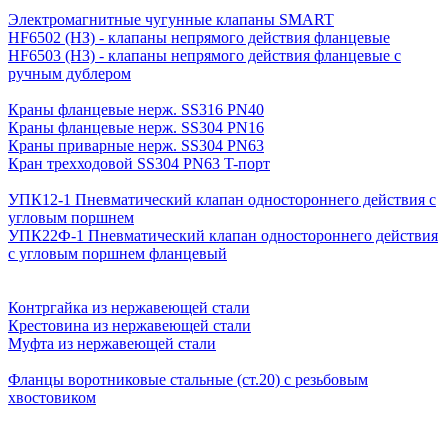
Электромагнитные чугунные клапаны SMART
HF6502 (НЗ) - клапаны непрямого действия фланцевые
HF6503 (Н3) - клапаны непрямого действия фланцевые с
ручным дублером
Краны фланцевые нерж. SS316 PN40
Краны фланцевые нерж. SS304 PN16
Краны приварные нерж. SS304 PN63
Кран трехходовой SS304 PN63 T-порт
УПК12-1 Пневматический клапан одностороннего действия с
угловым поршнем
УПК22Ф-1 Пневматический клапан одностороннего действия
с угловым поршнем фланцевый
Контргайка из нержавеющей стали
Крестовина из нержавеющей стали
Муфта из нержавеющей стали
Фланцы воротниковые стальные (ст.20) с резьбовым
хвостовиком