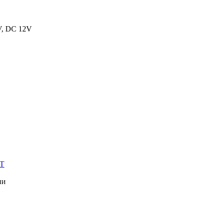
V, DC 12V
T
ии