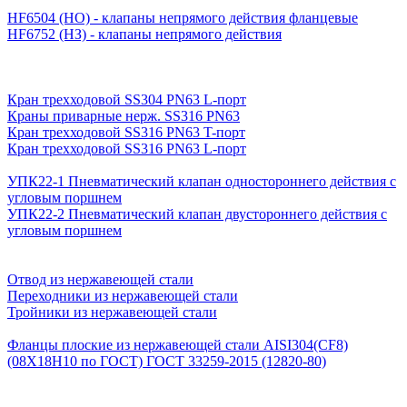
HF6504 (НО) - клапаны непрямого действия фланцевые
HF6752 (НЗ) - клапаны непрямого действия
Кран трехходовой SS304 PN63 L-порт
Краны приварные нерж. SS316 PN63
Кран трехходовой SS316 PN63 T-порт
Кран трехходовой SS316 PN63 L-порт
УПК22-1 Пневматический клапан одностороннего действия с
угловым поршнем
УПК22-2 Пневматический клапан двустороннего действия с
угловым поршнем
Отвод из нержавеющей стали
Переходники из нержавеющей стали
Тройники из нержавеющей стали
Фланцы плоские из нержавеющей стали AISI304(CF8)
(08Х18Н10 по ГОСТ) ГОСТ 33259-2015 (12820-80)