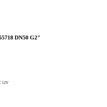
5718 DN50 G2"
 12V