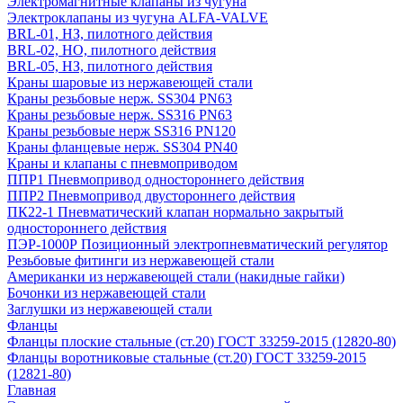
Электромагнитные клапаны из чугуна
Электроклапаны из чугуна ALFA-VALVE
BRL-01, НЗ, пилотного действия
BRL-02, НО, пилотного действия
BRL-05, НЗ, пилотного действия
Краны шаровые из нержавеющей стали
Краны резьбовые нерж. SS304 PN63
Краны резьбовые нерж. SS316 PN63
Краны резьбовые нерж SS316 PN120
Краны фланцевые нерж. SS304 PN40
Краны и клапаны с пневмоприводом
ППР1 Пневмопривод одностороннего действия
ППР2 Пневмопривод двустороннего действия
ПК22-1 Пневматический клапан нормально закрытый
одностороннего действия
ПЭР-1000Р Позиционный электропневматический регулятор
Резьбовые фитинги из нержавеющей стали
Американки из нержавеющей стали (накидные гайки)
Бочонки из нержавеющей стали
Заглушки из нержавеющей стали
Фланцы
Фланцы плоские стальные (ст.20) ГОСТ 33259-2015 (12820-80)
Фланцы воротниковые стальные (ст.20) ГОСТ 33259-2015
(12821-80)
Главная