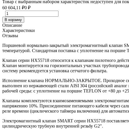
Товар с выбранным набором характеристик недоступен для по
60 604,11
₽
0
₽
В корзину
Описание
Характеристики
Отзывы
Поршневой нормально-закрытый электромагнитный клапан SM
температурой. Стандартная поставка с уплотнение на поршне 
Клапан серии HX55718 относится к клапанам пилотного действ
Клапан монтируется на горизонтальных участках трубопровода,
систему рекомендуется установка сетчатого фильтра.
Исполнение клапана НОРМАЛЬНО-ЗАКРЫТОЕ. Проходное сечение
выполнен из нержавеющей стали AISI 304 (российский аналог
рабочей среды: с уплотнение на поршне TEFLON от +80 до +250 С
Клапаны комплектуются взаимозаменяемыми электромагнитами 
напряжению 10%. Присоединение питающего кабеля через саль
реле времени (циклического таймера включения) для автомати
Электромагнитный клапан SMART серии HX55718 поставляется 
цилиндрическую трубную внутренней резьбу G2".