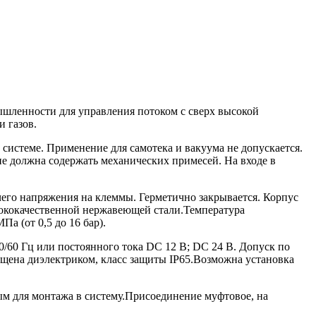
ленности для управления потоком c сверх высокой
 газов.
системе. Применение для самотека и вакуума не допускается.
не должна содержать механических примесей. На входе в
о напряжения на клеммы. Герметично закрывается. Корпус
сококачественной нержавеющей стали.Температура
а (от 0,5 до 16 бар).
/60 Гц или постоянного тока DC 12 В; DC 24 В. Допуск по
щена диэлектриком, класс защиты IP65.Возможна установка
ым для монтажа в систему.Присоединение муфтовое, на