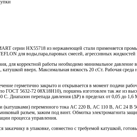
купки
ART серии HX55718 из нержавеющей стали применяется промыш
TEFLON для воды,пара,паровых смесей, агрессивных жидкостей и
ия, для корректной работы необходимо минимальное давление в 
 катушкой вверх. Максимальная вязкость 20 сСт. Рабочая среда 
 герметично закрыто и открывается в момент подачи рабочег
 по ГОСТ 5632-72 08Х18Н10), поршень изготовлен так же из вы
. Диапазон перепада давления (ΔP) в пределах от 0,05 до 1,6 МП
(катушками) переменного тока AC 220 В, AC 110 В, AC 24 В 50
никовый разъем, зажим под винт. Обмотка электромагнита защи
зации процесса управления.
заказчику в упаковке, совместно с требуемой катушкой, готов